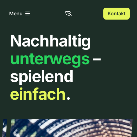
Zum
Inhalt
Kontakt
Menu
springen
Nachhaltig
Home
unterwegs
–
Über uns
spielend
Urbanlist
einfach
.