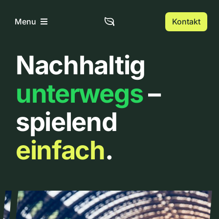
Zum
Inhalt
Kontakt
Menu
springen
Nachhaltig
Home
unterwegs
–
Über uns
spielend
Urbanlist
einfach
.