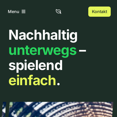
Zum
Inhalt
Kontakt
Menu
springen
Nachhaltig
Home
unterwegs
–
Über uns
spielend
Urbanlist
einfach
.