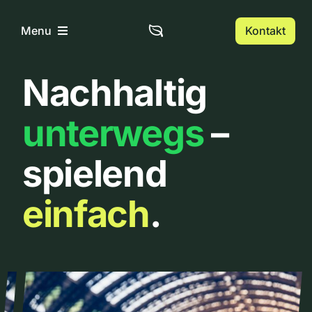
Zum
Inhalt
Kontakt
Menu
springen
Nachhaltig
Home
unterwegs
–
Über uns
spielend
Urbanlist
einfach
.