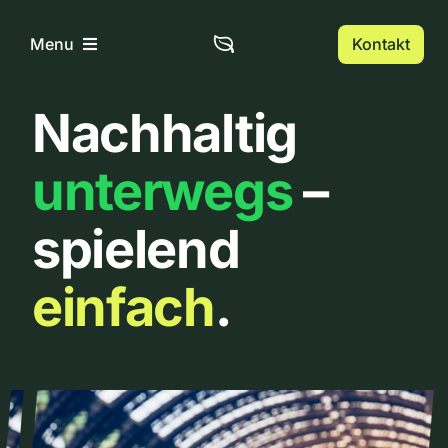
Zum
Inhalt
Kontakt
Menu
springen
Nachhaltig
Home
unterwegs
–
Über uns
spielend
Urbanlist
einfach
.