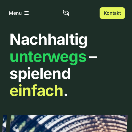
Zum
Inhalt
Kontakt
Menu
springen
Nachhaltig
Home
unterwegs
–
Über uns
spielend
Urbanlist
einfach
.