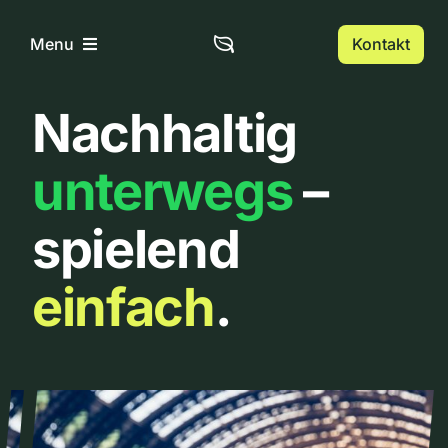
Zum
Inhalt
Kontakt
Menu
springen
Nachhaltig
Home
unterwegs
–
Über uns
spielend
Urbanlist
einfach
.