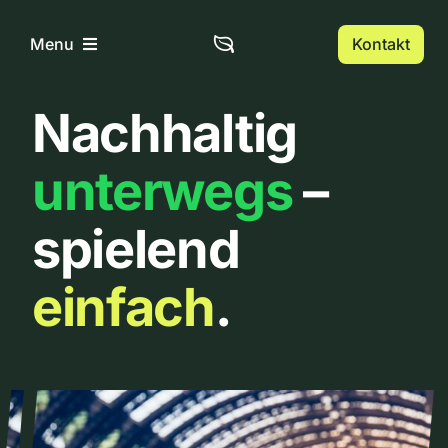
Zum
Inhalt
Kontakt
Menu
springen
Nachhaltig
Home
unterwegs
–
Über uns
spielend
Urbanlist
einfach
.