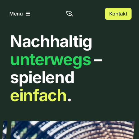
Zum
Inhalt
Kontakt
Menu
springen
Nachhaltig
Home
unterwegs
–
Über uns
spielend
Urbanlist
einfach
.