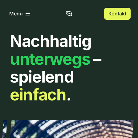
Zum
Inhalt
Kontakt
Menu
springen
Nachhaltig
Home
unterwegs
–
Über uns
spielend
Urbanlist
einfach
.