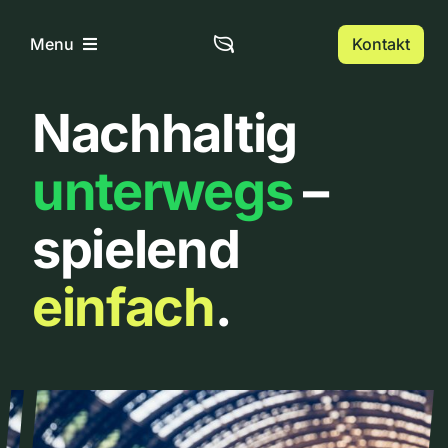
Zum
Inhalt
Kontakt
Menu
springen
Nachhaltig
Home
unterwegs
–
Über uns
spielend
Urbanlist
einfach
.