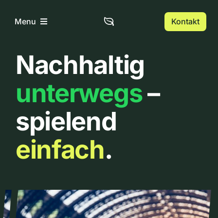
Zum
Inhalt
Kontakt
Menu
springen
Nachhaltig
Home
unterwegs
–
Über uns
spielend
Urbanlist
einfach
.