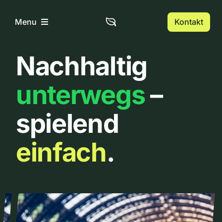
Zum
Inhalt
Kontakt
Menu
springen
Nachhaltig
Home
unterwegs
–
Über uns
spielend
Urbanlist
einfach
.