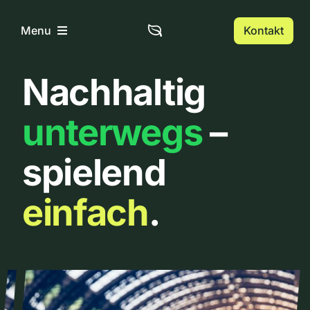
Zum
Inhalt
Kontakt
Menu
springen
Nachhaltig
Home
unterwegs
–
Über uns
spielend
Urbanlist
einfach
.