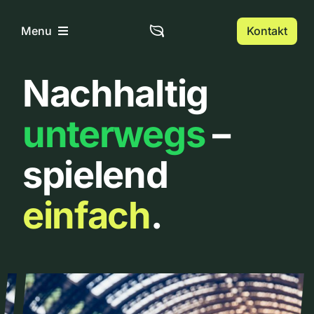
Zum
Inhalt
Kontakt
Menu
springen
Nachhaltig
Home
unterwegs
–
Über uns
spielend
Urbanlist
einfach
.