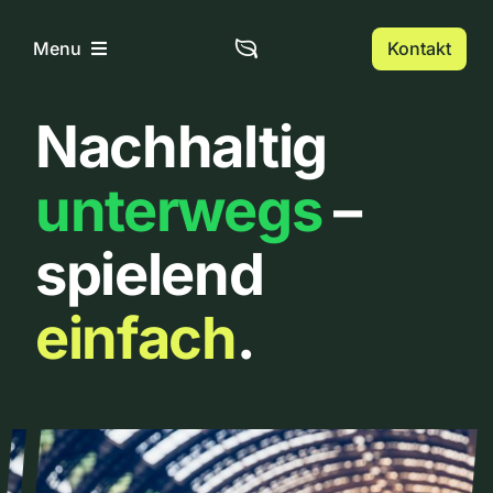
Zum
Inhalt
Kontakt
Menu
springen
Nachhaltig
Home
unterwegs
–
Über uns
spielend
Urbanlist
einfach
.