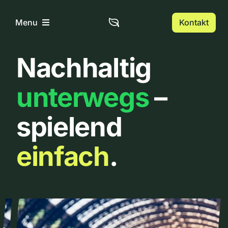
Zum
Inhalt
Kontakt
Menu
springen
Nachhaltig
Home
unterwegs
–
Über uns
spielend
Urbanlist
einfach
.