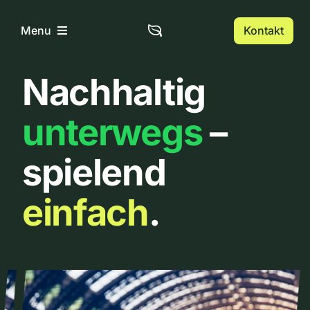
Zum
Inhalt
Kontakt
Menu
springen
Nachhaltig
Home
unterwegs
–
Über uns
spielend
Urbanlist
einfach
.