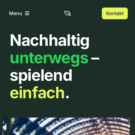
Zum
Inhalt
Kontakt
Menu
springen
Nachhaltig
Home
unterwegs
–
Über uns
spielend
Urbanlist
einfach
.