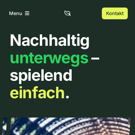
Zum
Inhalt
Kontakt
Menu
springen
Nachhaltig
Home
unterwegs
–
Über uns
spielend
Urbanlist
einfach
.