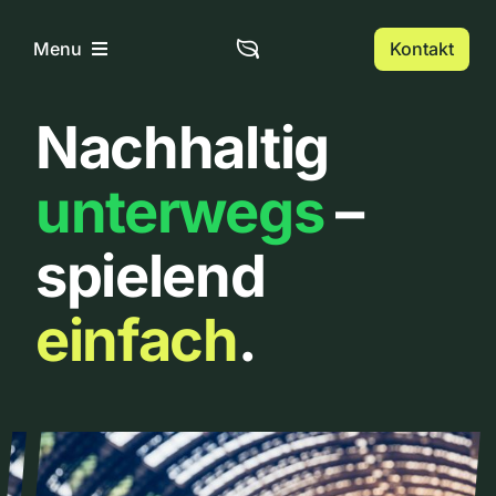
Zum
Inhalt
Kontakt
Menu
springen
Nachhaltig
Home
unterwegs
–
Über uns
spielend
Urbanlist
einfach
.