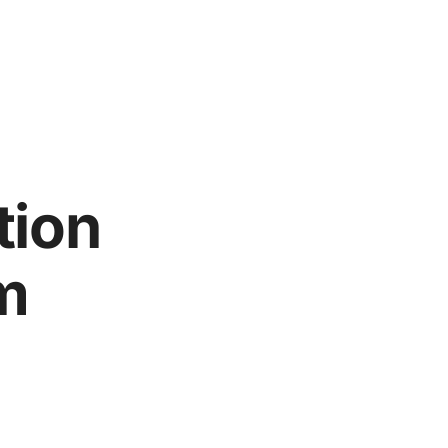
tion
m