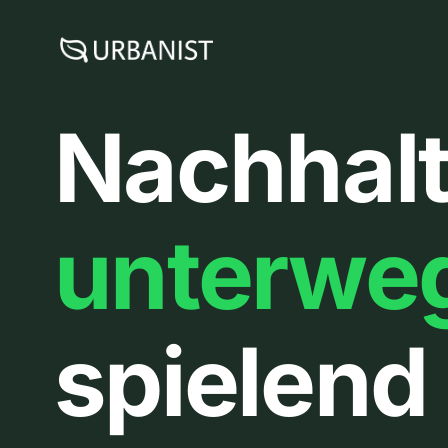
Zum
Inhalt
springen
Nachhalt
unterwe
spielend