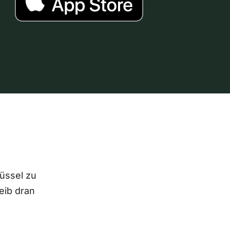
lüssel zu
eib dran