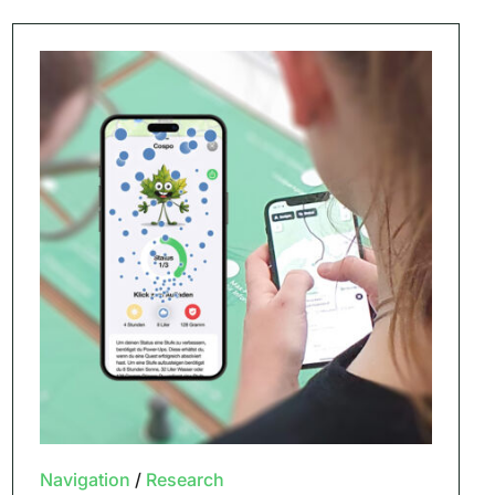
Navigation
/
Research