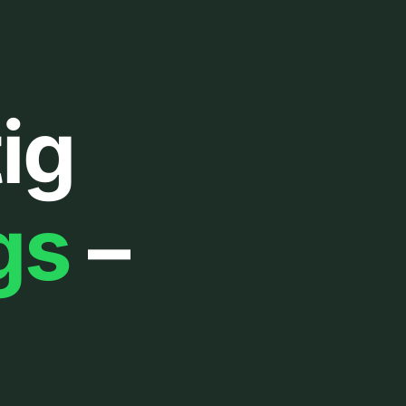
ig
gs
–