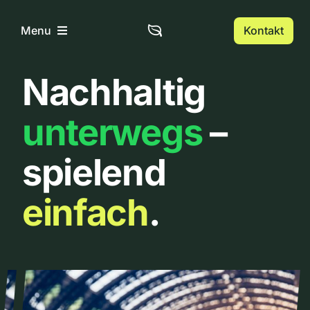
Zum
Inhalt
Kontakt
Menu
springen
Nachhaltig
Home
unterwegs
–
Über uns
spielend
Urbanlist
einfach
.