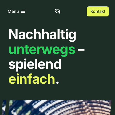
Zum
Inhalt
Kontakt
Menu
springen
Nachhaltig
Home
unterwegs
–
Über uns
spielend
Urbanlist
einfach
.