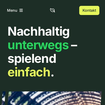
Zum
Inhalt
Kontakt
Menu
springen
Nachhaltig
Home
unterwegs
–
Über uns
spielend
Urbanlist
einfach
.