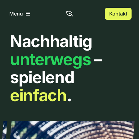
Zum
Inhalt
Kontakt
Menu
springen
Nachhaltig
Home
unterwegs
–
Über uns
spielend
Urbanlist
einfach
.