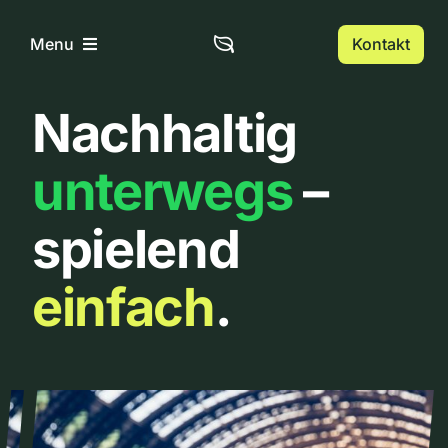
Zum
Inhalt
Kontakt
Menu
springen
Nachhaltig
Home
unterwegs
–
Über uns
spielend
Urbanlist
einfach
.