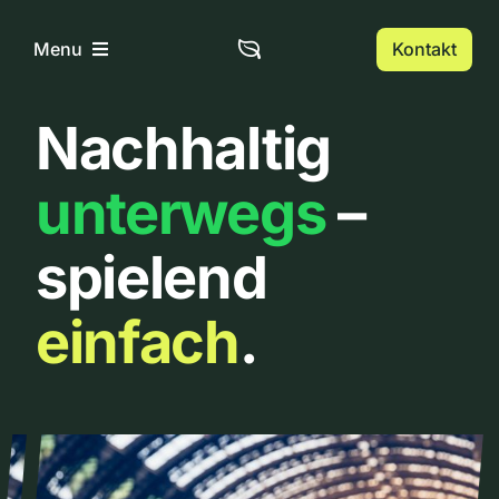
Zum
Inhalt
Kontakt
Menu
springen
Nachhaltig
Home
unterwegs
–
Über uns
spielend
Urbanlist
einfach
.