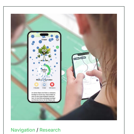
Navigation
/
Research