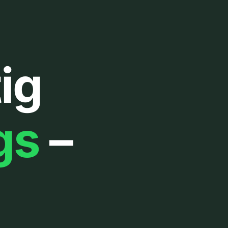
ig
gs
–