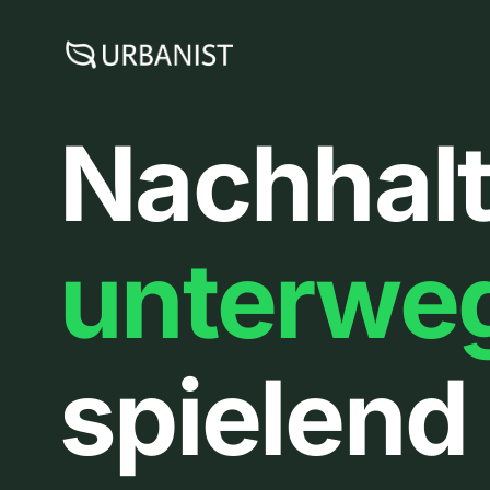
Zum
Inhalt
springen
Nachhalt
unterwe
spielend