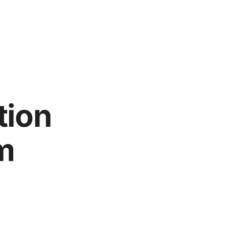
tion
m