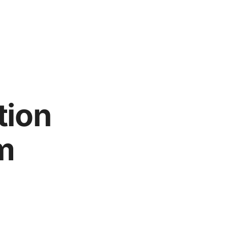
tion
m