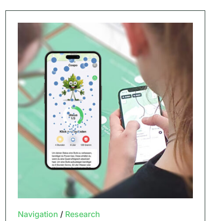
Navigation
/
Research