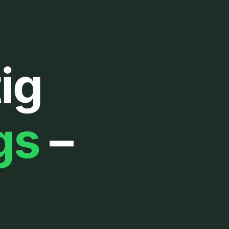
ig
gs
–