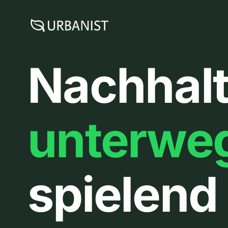
Zum
Inhalt
springen
Nachhalt
unterwe
spielend