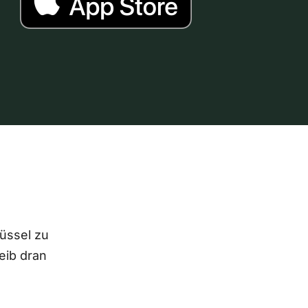
lüssel zu
eib dran