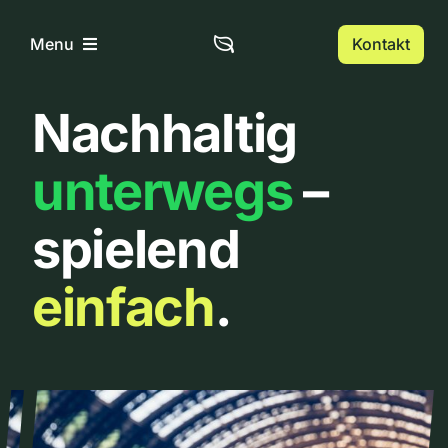
Zum
Inhalt
Kontakt
Menu
springen
Nachhaltig
Home
unterwegs
–
Über uns
spielend
Urbanlist
einfach
.