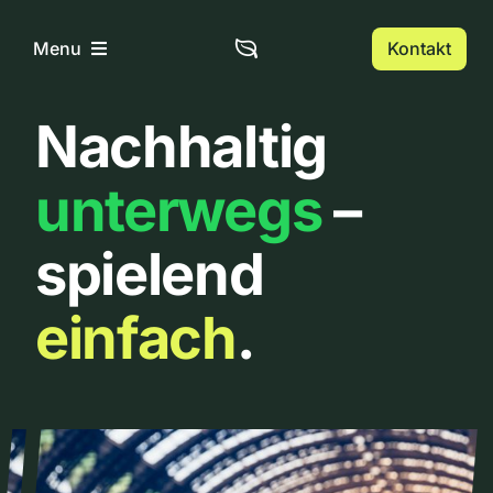
Zum
Inhalt
Kontakt
Menu
springen
Nachhaltig
Home
unterwegs
–
Über uns
spielend
Urbanlist
einfach
.