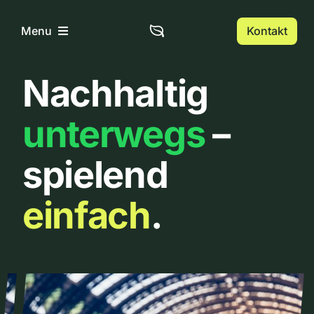
Zum
Inhalt
Kontakt
Menu
springen
Nachhaltig
Home
unterwegs
–
Über uns
spielend
Urbanlist
einfach
.