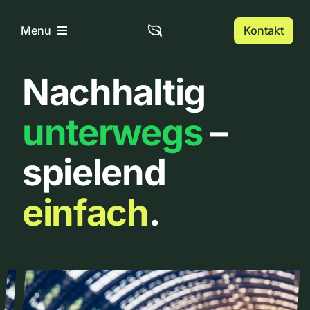
Zum
Inhalt
Kontakt
Menu
springen
Nachhaltig
Home
unterwegs
–
Über uns
spielend
Urbanlist
einfach
.