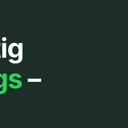
ig
gs
–