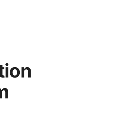
tion
m