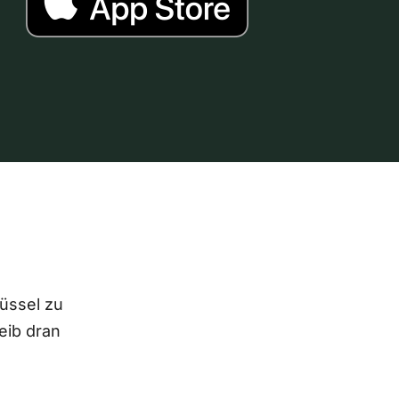
lüssel zu
eib dran