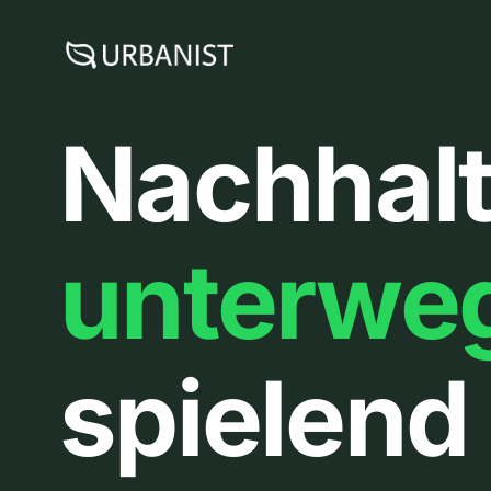
Zum
Inhalt
springen
Nachhalt
unterwe
spielend