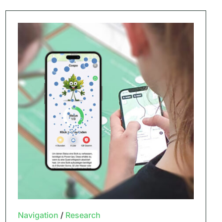
Navigation
/
Research