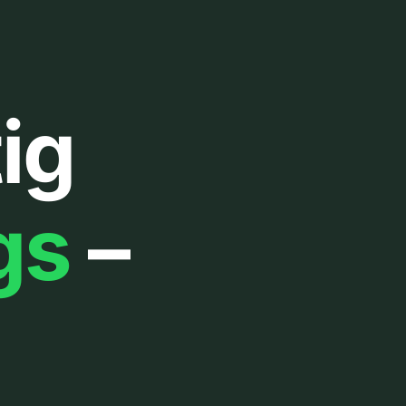
ig
gs
–