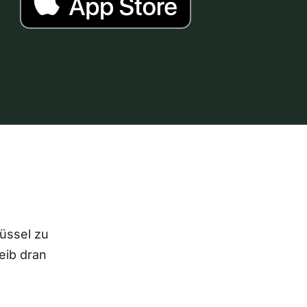
lüssel zu
eib dran