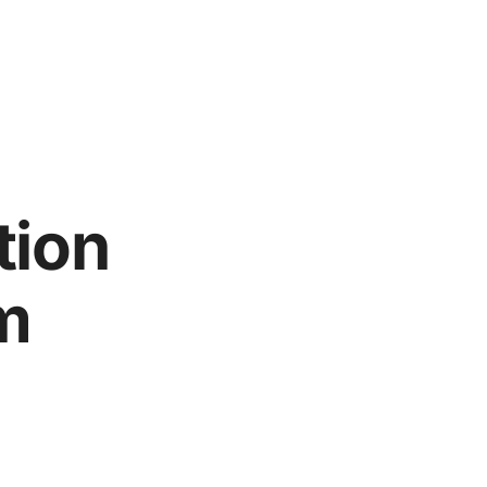
tion
m