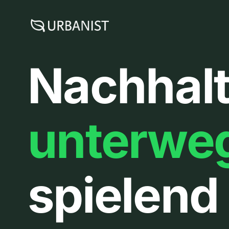
Zum
Inhalt
springen
Nachhalt
unterwe
spielend