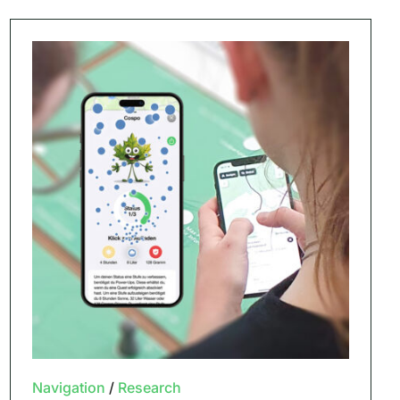
Navigation
/
Research