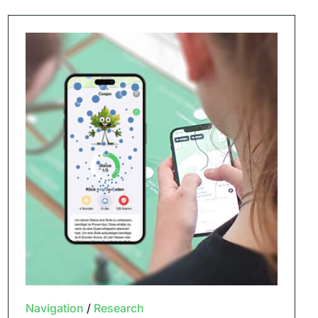
Navigation
/
Research