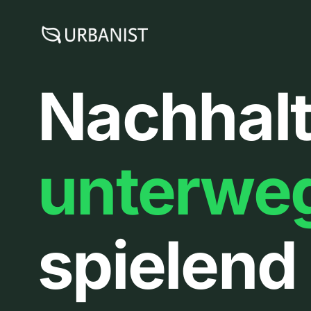
Zum
Inhalt
springen
Nachhalt
unterwe
spielend