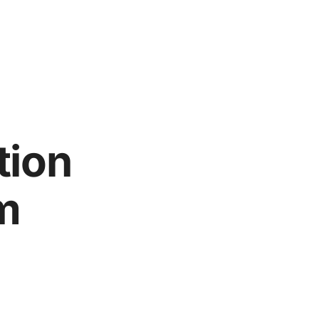
tion
m