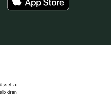
lüssel zu
eib dran