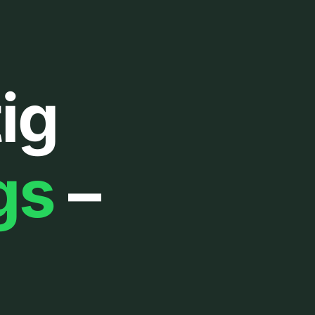
ig
gs
–