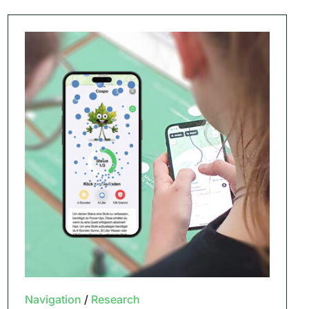
Navigation
/
Research