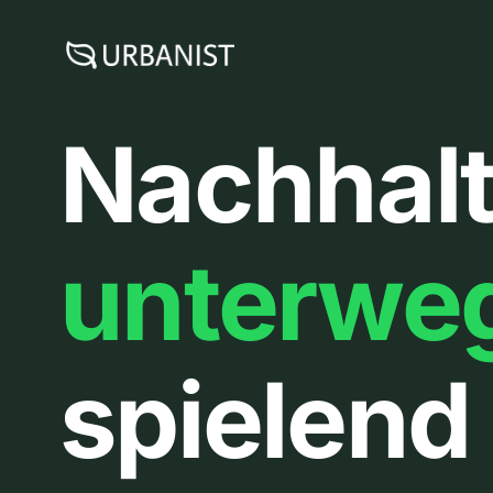
Zum
Inhalt
springen
Nachhalt
unterwe
spielend