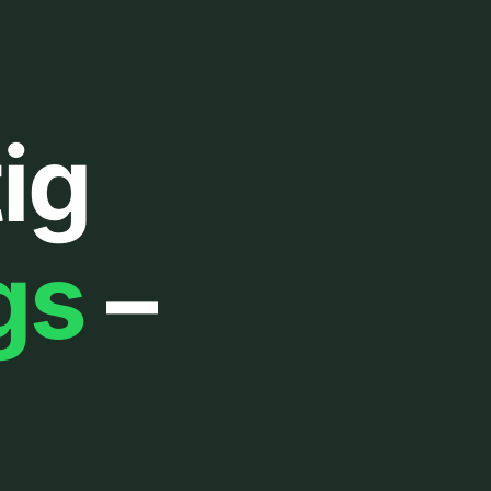
ig
gs
–