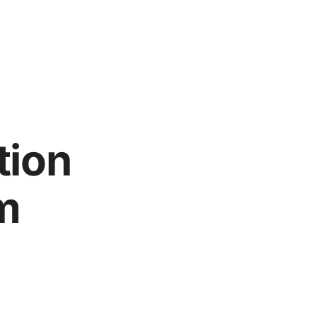
tion
m