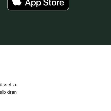
lüssel zu
eib dran