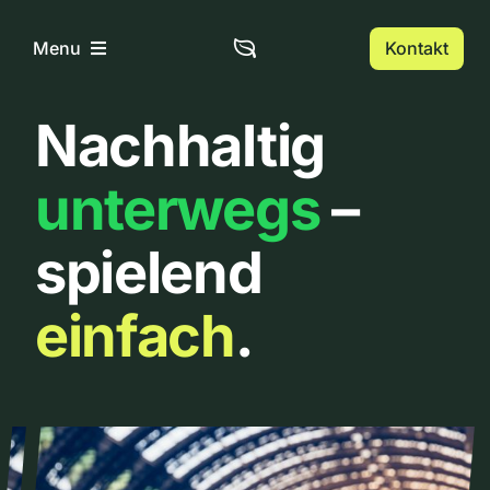
Zum
Inhalt
Kontakt
Menu
springen
Nachhaltig
Home
unterwegs
–
Über uns
spielend
Urbanlist
einfach
.