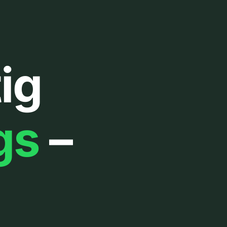
ig
gs
–