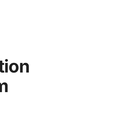
tion
m