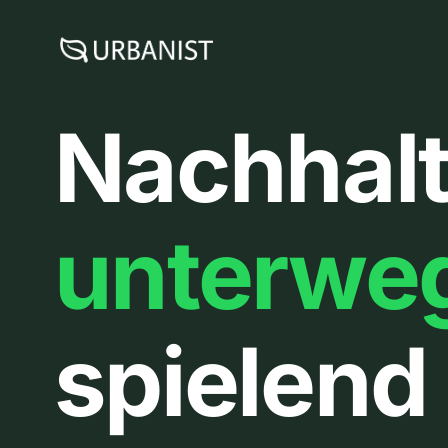
Zum
Inhalt
springen
Nachhalt
unterwe
spielend