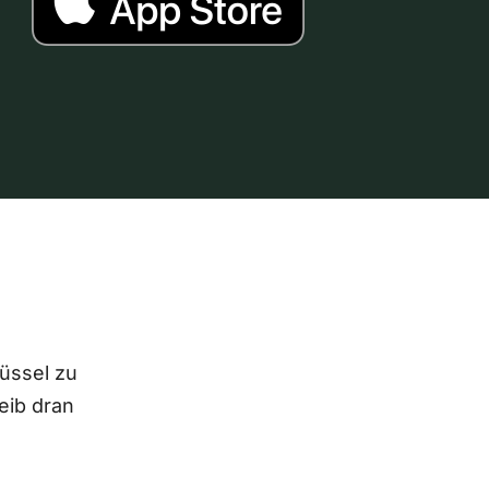
lüssel zu
eib dran