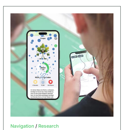
Navigation
/
Research