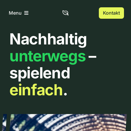
Zum
Inhalt
Kontakt
Menu
springen
Nachhaltig
Home
unterwegs
–
Über uns
spielend
Urbanlist
einfach
.