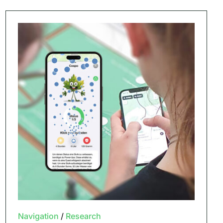
Navigation
/
Research