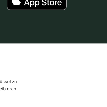
lüssel zu
eib dran