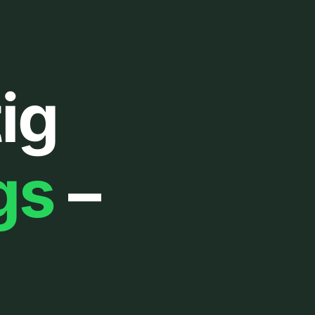
ig
gs
–