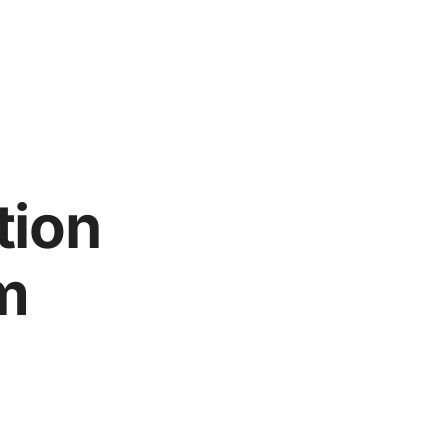
tion
m