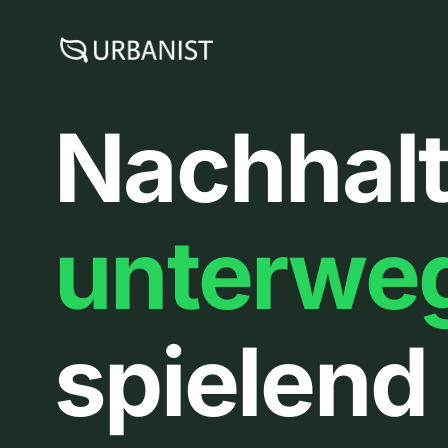
Zum
Inhalt
springen
Nachhalt
unterwe
spielend