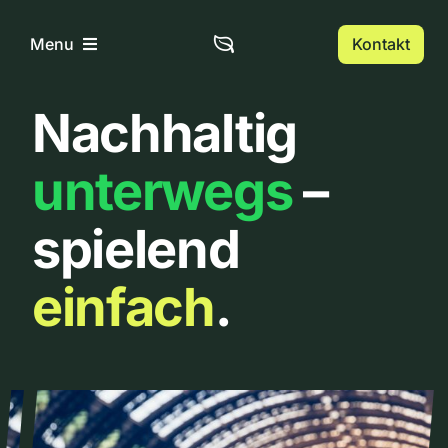
Zum
Inhalt
Kontakt
Menu
springen
Nachhaltig
Home
unterwegs
–
Über uns
spielend
Urbanlist
einfach
.