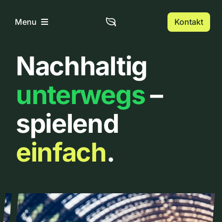
Zum
Inhalt
Kontakt
Menu
springen
Nachhaltig
Home
unterwegs
–
Über uns
spielend
Urbanlist
einfach
.