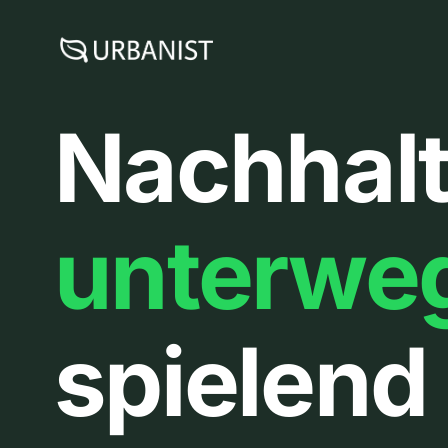
Zum
Inhalt
springen
Nachhalt
unterwe
spielend