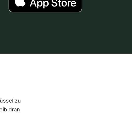
lüssel zu
eib dran