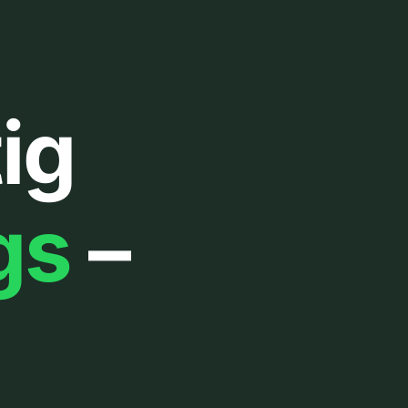
ig
gs
–