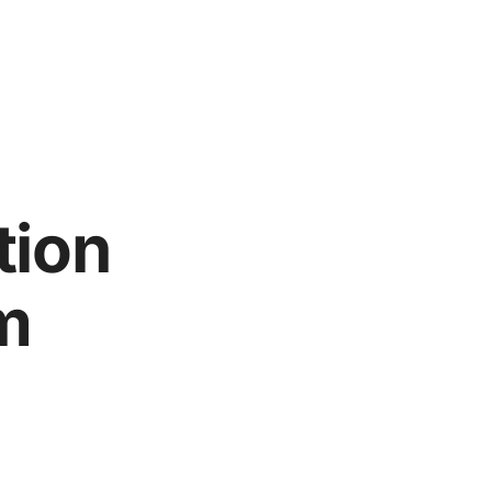
tion
m