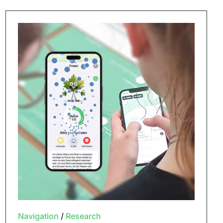
Navigation
/
Research