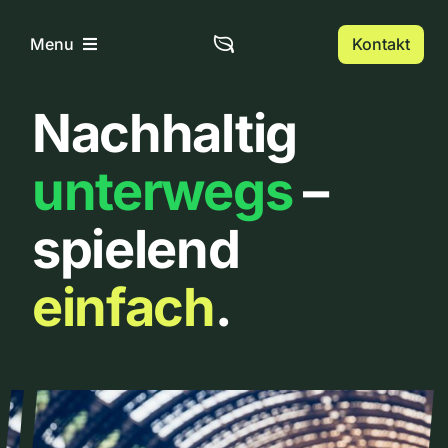
Zum
Inhalt
Kontakt
Menu
springen
Nachhaltig
Home
unterwegs
–
Über uns
spielend
Urbanlist
einfach
.