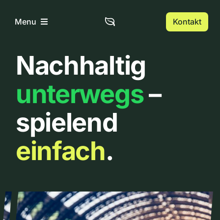
Zum
Inhalt
Kontakt
Menu
springen
Nachhaltig
Home
unterwegs
–
Über uns
spielend
Urbanlist
einfach
.