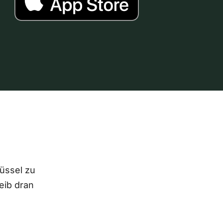
lüssel zu
eib dran