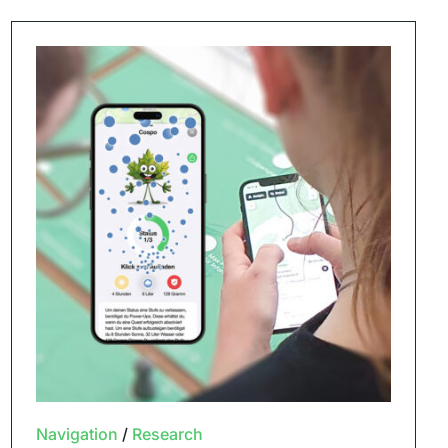
Navigation
/
Research