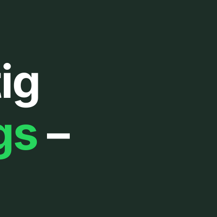
ig
gs
–