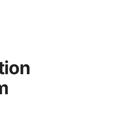
tion
m