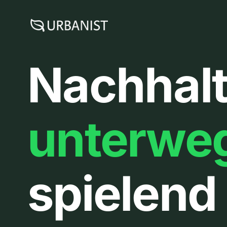
Zum
Inhalt
springen
Nachhalt
unterwe
spielend