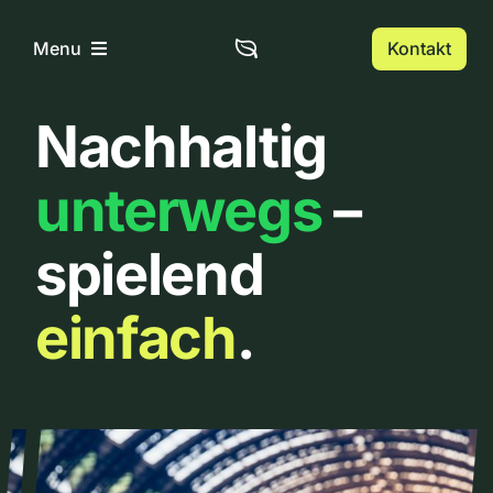
Zum
Inhalt
Kontakt
Menu
springen
Nachhaltig
Home
unterwegs
–
Über uns
spielend
Urbanlist
einfach
.