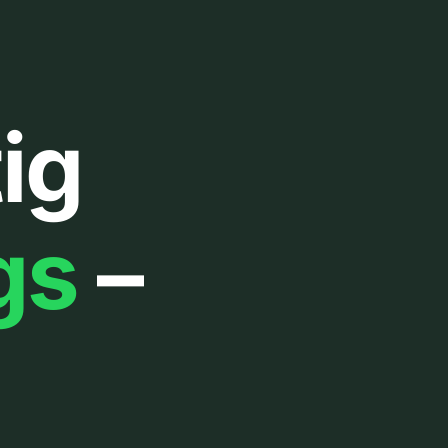
ig
gs
–