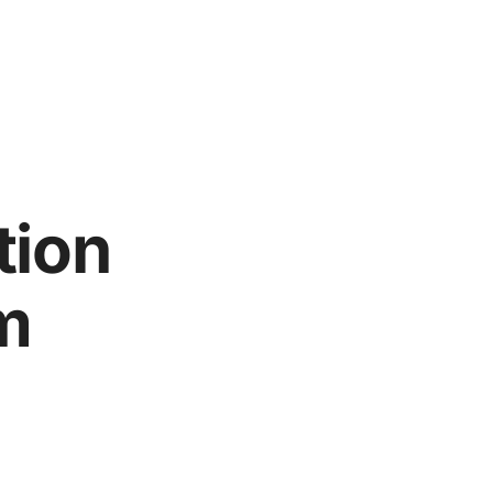
tion
m