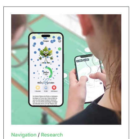
Navigation
/
Research