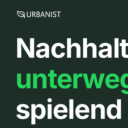
Zum
Inhalt
springen
Nachhalt
unterwe
spielend