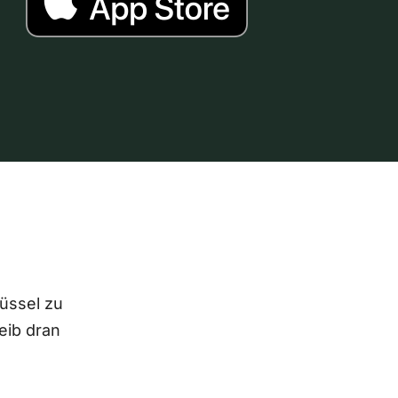
lüssel zu
eib dran